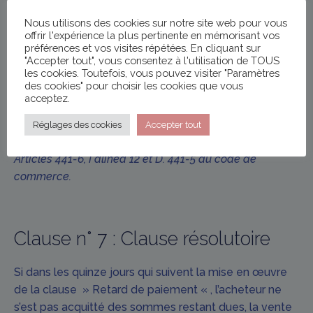
d’échéance du prix sans qu’aucune mise en demeure
Nous utilisons des cookies sur notre site web pour vous
préalable ne soit nécessaire.
offrir l'expérience la plus pertinente en mémorisant vos
préférences et vos visites répétées. En cliquant sur
En sus des indemnités de retard, toute somme, y
"Accepter tout", vous consentez à l'utilisation de TOUS
les cookies. Toutefois, vous pouvez visiter "Paramètres
compris l’acompte, non payée à sa date d’exigibilité
des cookies" pour choisir les cookies que vous
produira de plein droit le paiement d’une indemnité
acceptez.
forfaitaire de 40 euros due au titre des frais de
Réglages des cookies
Accepter tout
recouvrement.
Articles 441-6, I alinéa 12 et D. 441-5 du code de
commerce.
Clause n° 7 : Clause résolutoire
Si dans les quinze jours qui suivent la mise en œuvre
de la clause » Retard de paiement « , l’acheteur ne
s’est pas acquitté des sommes restant dues, la vente