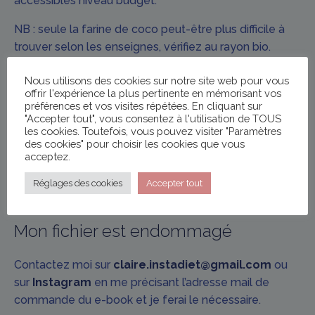
accessibles niveau budget.
NB : seule la farine de coco peut-être plus difficile à
trouver selon les enseignes, vérifiez au rayon bio.
Nous utilisons des cookies sur notre site web pour vous
Je ne trouve pas mon PDF dans mes
offrir l'expérience la plus pertinente en mémorisant vos
préférences et vos visites répétées. En cliquant sur
mails…
"Accepter tout", vous consentez à l'utilisation de TOUS
les cookies. Toutefois, vous pouvez visiter "Paramètres
des cookies" pour choisir les cookies que vous
Pensez à vérifier vos courriers indésirables et
acceptez.
enregistrer le fichier sur votre ordinateur et/ou
téléphone. En cas de problème, contactez moi
ici
.
Réglages des cookies
Accepter tout
Mon fichier est endommagé
Contactez moi sur
claire.instadiet@gmail.com
ou
sur
Instagram
en me précisant l’adresse mail de
commande du e-book et je ferai le nécessaire.