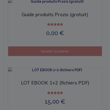
Guide produits Prozis (gratuit)
Note
0,00
€
5.00
sur 5
Ajouter au panier
LOT EBOOK 1+2 (fichiers PDF)
Note
15,00
€
5.00
sur 5