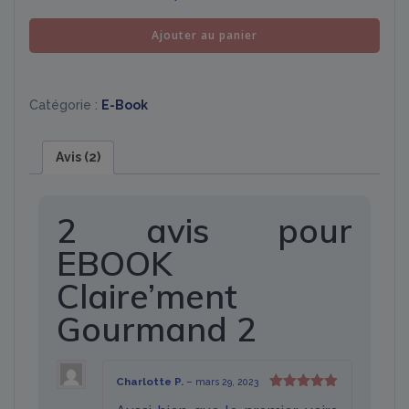
quantité
Ajouter au panier
de
EBOOK
Claire'ment
Catégorie :
E-Book
Gourmand
2
Avis (2)
2 avis pour
EBOOK
Claire’ment
Gourmand 2
Charlotte P.
–
mars 29, 2023
Note
5
sur