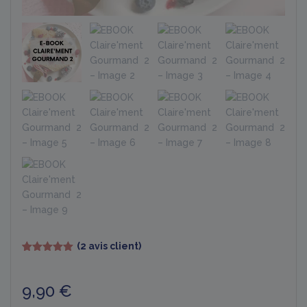
(
2
avis client)
Noté
2
5.00
sur 5
basé sur
9,90
€
notations
client