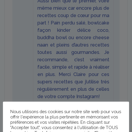
Aussi bien que le premier, voire
5
même mieux car encore plus de
recettes coup de cœur pour ma
part ! Pain perdu salé, bowlcake
façon kinder délice coco,
buddha bowl ou encore cheese
naan et pleins d’autres recettes
toutes aussi gourmandes. Je
recommande, c’est vraiment
facile, simple et rapide à réaliser
en plus. Merci Claire pour ces
supers recettes que j’utilise très
régulièrement en plus de celles
de votre compte Instagram!
Nous utilisons des cookies sur notre site web pour vous
offrir l'expérience la plus pertinente en mémorisant vos
claireinstadiet
(client confirmé)
–
préférences et vos visites répétées. En cliquant sur
mars 29, 2023
"Accepter tout", vous consentez à l'utilisation de TOUS