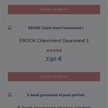
Ajouter au panier
EBOOK Claire’ment Gourmand 1
Note
7,90
€
5.00
sur 5
Ajouter au panier
E-book grossesse et post-partum