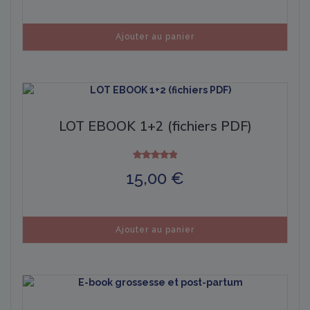
Ajouter au panier
LOT EBOOK 1+2 (fichiers PDF)
Note
15,00
€
5.00
sur 5
Ajouter au panier