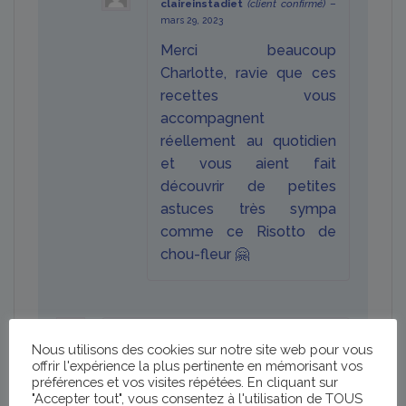
claireinstadiet
(client confirmé)
–
mars 29, 2023
Merci beaucoup
Charlotte, ravie que ces
recettes vous
accompagnent
réellement au quotidien
et vous aient fait
découvrir de petites
astuces très sympa
comme ce Risotto de
chou-fleur 🤗
Magali
–
mars 29, 2023
Nous utilisons des cookies sur notre site web pour vous
Note
5
sur
offrir l'expérience la plus pertinente en mémorisant vos
J’adore cet ebook je m’en sers
5
préférences et vos visites répétées. En cliquant sur
régulièrement pour cuisiner de
"Accepter tout", vous consentez à l'utilisation de TOUS