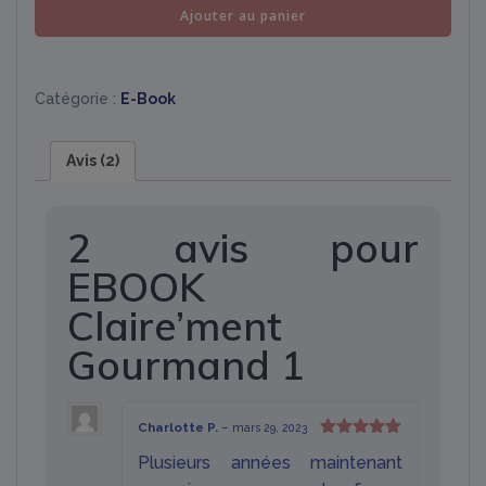
quantité
Ajouter au panier
de
EBOOK
Claire'ment
Catégorie :
E-Book
Gourmand
1
Avis (2)
2 avis pour
EBOOK
Claire’ment
Gourmand 1
Charlotte P.
–
mars 29, 2023
Note
5
sur
Plusieurs années maintenant
5