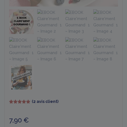
(
2
avis client)
Noté
2
5.00
sur 5
basé sur
7,90
€
notations
client