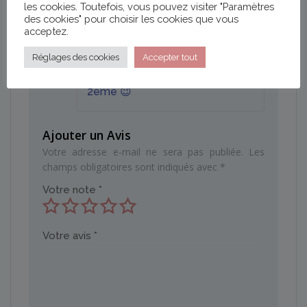
bons petits plats un peu plus
les cookies. Toutefois, vous pouvez visiter "Paramètres
des cookies" pour choisir les cookies que vous
légers ou pour des idées de
acceptez.
desserts. Toute la famille en
profite a la maison !
Réglages des cookies
Accepter tout
D’ailleurs je me tâte à acheter le
2ème 😉
Ajouter un Avis
Votre adresse e-mail ne sera pas publiée.
Les
champs obligatoires sont indiqués avec
*
Votre note
*
Votre avis
*