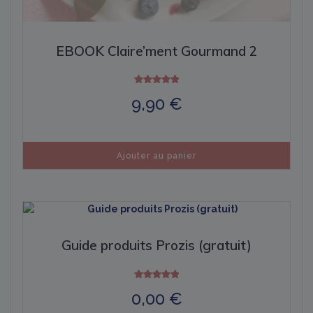
EBOOK Claire’ment Gourmand 2
Note
9,90
€
5.00
sur 5
Ajouter au panier
Guide produits Prozis (gratuit)
Note
0,00
€
5.00
sur 5