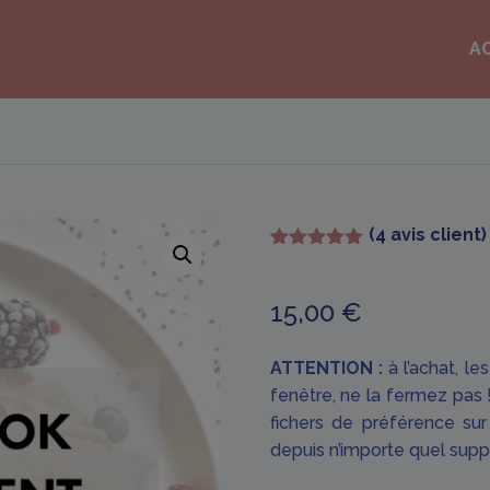
A
(
4
avis client)
Noté
4
5.00
sur 5
basé sur
15,00
€
notations
client
ATTENTION :
à l’achat, le
fenêtre, ne la fermez pas !
fichers de préférence sur
depuis n’importe quel supp