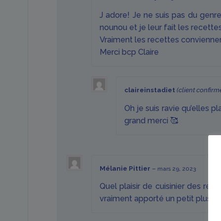
J adore! Je ne suis pas du genre
nounou et je leur fait les recettes
Vraiment les recettes convienne
Merci bcp Claire
claireinstadiet
(client confirm
Oh je suis ravie qu’elles 
grand merci 🥰
Mélanie Pittier
–
mars 29, 2023
Quel plaisir de cuisinier des rec
vraiment apporté un petit plus. N’