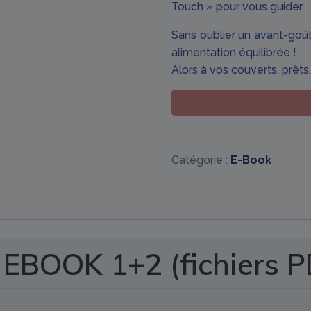
Touch » pour vous guider.
Sans oublier un avant-goût
alimentation équilibrée !
Alors à vos couverts, prê
quantité
de
LOT
EBOOK
Catégorie :
E-Book
1+2
(fichiers
PDF)
 EBOOK 1+2 (fichiers P