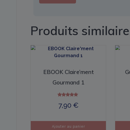
Produits similaire
EBOOK Claire’ment
G
Gourmand 1
Note
7,90
€
5.00
sur 5
Ajouter au panier