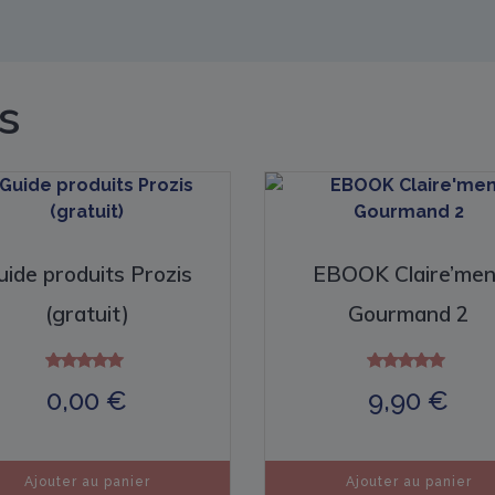
s
uide produits Prozis
EBOOK Claire’men
(gratuit)
Gourmand 2
Note
Note
0,00
€
9,90
€
5.00
5.00
sur 5
sur 5
Ajouter au panier
Ajouter au panier