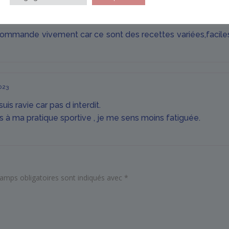
ecommande vivement car ce sont des recettes variées,faciles 
2023
uis ravie car pas d interdit.
s à ma pratique sportive , je me sens moins fatiguée.
amps obligatoires sont indiqués avec
*