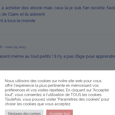
 à acheter des ebook mais ceux là je suis fan recette facil
 de Claire et ils adorent
nt à tous le monde
é)
–
mars 29, 2023
plaisent même au tout petits ! Il n’y a pas d’âge pour apprend
Nous utilisons des cookies sur notre site web pour vous
offrir l'expérience la plus pertinente en mémorisant vos
préférences et vos visites répétées. En cliquant sur "Accepter
tout", vous consentez à l'utilisation de TOUS les cookies.
ettes savoureuses et vite cuisinées! J’ai recommandé et offe
Toutefois, vous pouvez visiter "Paramètres des cookies" pour
hésitez plus! Testez!!!
choisir les cookies que vous acceptez.
Réglages des cookies
Accepter tout