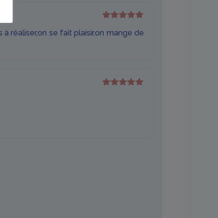
Note
5
sur
à réaliser,on se fait plaisir,on mange de
5
Note
5
sur
5